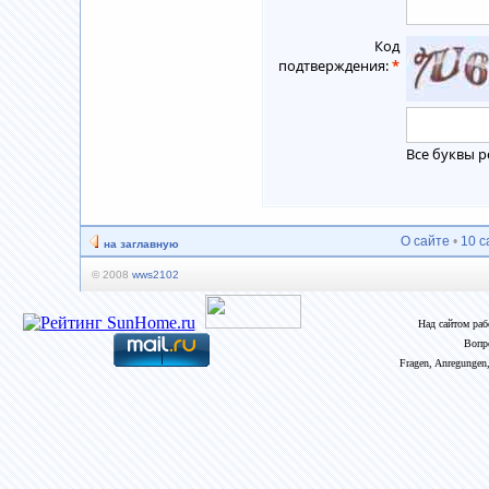
Код
подтверждения:
*
Все буквы р
О сайте
•
10 с
на заглавную
© 2008
wws2102
Над сайтом ра
Вопр
Fragen, Anregungen