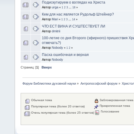
Подискутируем о взглядах на Христа
Автор
urga
«
1
2
3
...
18
»
Кем для нас является Рудольф Штейнер?
Автор
Mari
«
1
2
3
...
14
»
ЧТО ЕСТ ВИНА И СУШТЕСТВУЕТ ЛИ
Автор
dmitrii
100-летие со дня Второго (эфирного) пришествия Хри
отмечать?)
Автор
Nobody
«
1
2
»
Пасха ошибочная и верная
Автор
Nobody
Страниц: [
1
]
Вверх
Форум Библиотеки духовной науки
»
Антропософский форум
»
Христол
Обычная тема
Заблокированная тема
Прикрепленная тема
Популярная тема (более 20 ответов)
Голосование
Очень популярная тема (более 25 ответов)