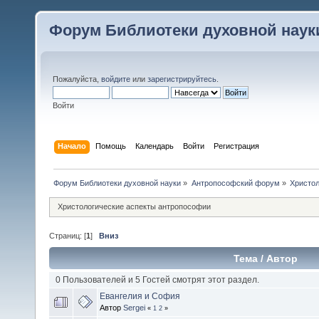
Форум Библиотеки духовной наук
Пожалуйста,
войдите
или
зарегистрируйтесь
.
Войти
Начало
Помощь
Календарь
Войти
Регистрация
Форум Библиотеки духовной науки
»
Антропософский форум
»
Христол
Христологические аспекты антропософии
Страниц: [
1
]
Вниз
Тема
/
Автор
0 Пользователей и 5 Гостей смотрят этот раздел.
Евангелия и София
Автор
Sergei
«
1
2
»