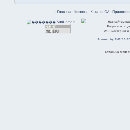
·
Главная
·
Новости
·
Каталог GA
·
Приложени
Над сайтом ра
Вопросы по со
WEB-мастеринг и
Powered by SMF 2.0 R
Страница сгенери